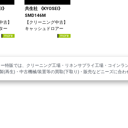
EI》
共生社 《KYOSEI》
SMD146M
中古】
【クリーニング中古】
ター
キャッシュドロアー
ター特販では、クリーニング工場・リネンサプライ工場・コインラ
製(再生)・中古機械/装置等の買取(下取り)・販売などニーズに合