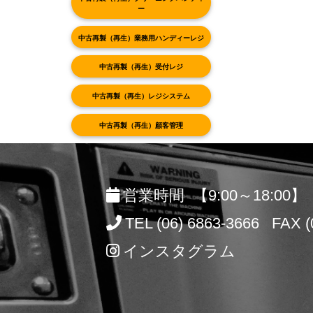
ー
中古再製（再生）業務用ハンディーレジ
中古再製（再生）受付レジ
中古再製（再生）レジシステム
中古再製（再生）顧客管理
営業時間 【9:00～18:00】
TEL (06) 6863-3666 FAX (
インスタグラム