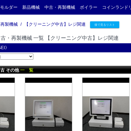
モルダー
新品機械
中古・再製機械
ボイラー
コインランド
・再製機械
【クリーニング中古】レジ関連
後で見るリスト
古・再製機械 一覧 【クリーニング中古】レジ関連
EI》
古 その他
一 覧