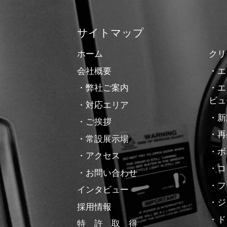
サイトマップ
ホーム
クリ
会社概要
・エ
・弊社ご案内
・エ
ビュ
・対応エリア
・新
・ご挨拶
・再
・常設展示場
・ボ
・アクセス
・コ
・お問い合わせ
・フ
インタビュー
・ジ
採用情報
・ド
特 許 取 得