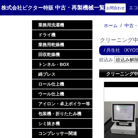
中古・再製機械一覧
株式会社ビクター特販
エコ
お問合わせ
業務用洗濯機
ホーム
中古
ドライ機
クリーニング中
業務用乾燥機
/
共生社 《KYOS
回収乾燥機
絞込み
トンネル・BOX
クリーニング中
綿プレス
ロール仕上機
ウール仕上機
アイロン・卓上ボイラー等
包装機・折りたたみ機
シミ抜き機
コンプレッサー関連