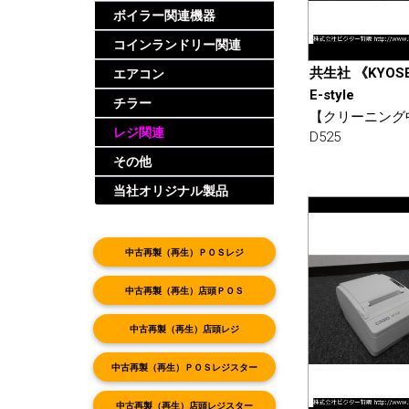
ボイラー関連機器
コインランドリー関連
共生社 《KYOS
エアコン
E-style
チラー
【クリーニング
レジ関連
D525
その他
当社オリジナル製品
中古再製（再生）ＰＯＳレジ
中古再製（再生）店頭ＰＯＳ
中古再製（再生）店頭レジ
中古再製（再生）ＰＯＳレジスター
中古再製（再生）店頭レジスター