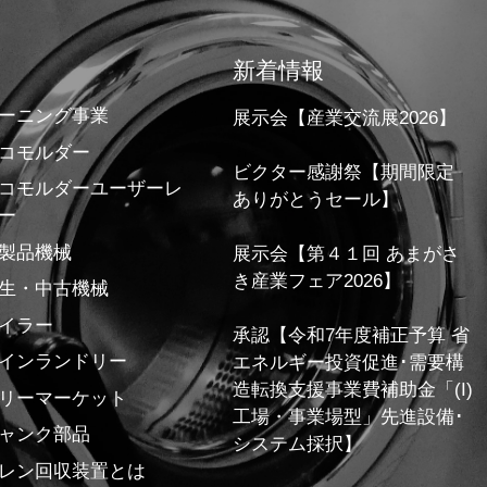
新着情報
ーニング事業
展示会【産業交流展2026】
コモルダー
ビクター感謝祭【期間限定
コモルダーユーザーレ
ありがとうセール】
ー
製品機械
展示会【第４１回 あまがさ
き産業フェア2026】
生・中古機械
イラー
承認【令和7年度補正予算 省
インランドリー
エネルギー投資促進･需要構
造転換支援事業費補助金「(I)
リーマーケット
工場・事業場型」先進設備･
ャンク部品
システム採択】
レン回収装置とは