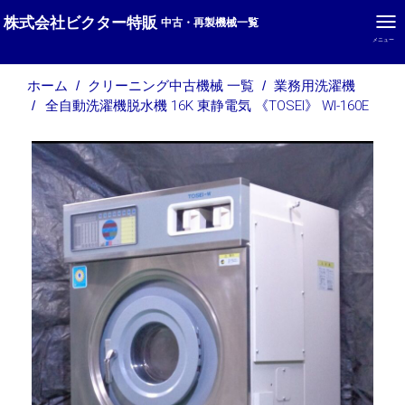
株式会社ビクター特販
中古・再製機械一覧
メニュー
ホーム
クリーニング中古機械 一覧
業務用洗濯機
全自動洗濯機脱水機 16K 東静電気 《TOSEI》 WI-160E