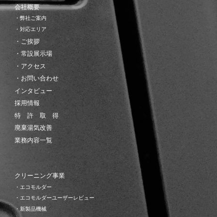
会社概要
・弊社ご案内
・対応エリア
・ご挨拶
・常設展示場
・アクセス
・お問い合わせ
インタビュー
採用情報
特 許 取 得
廃棄湯気改善
業務内容一覧
クリーニング事業
・エコモルダー
・エコモルダーユーザーレビュー
・新製品機械