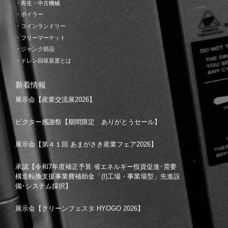
・再生・中古機械
・ボイラー
・コインランドリー
・フリーマーケット
・ジャンク部品
・ドレン回収装置とは
新着情報
展示会【産業交流展2026】
ビクター感謝祭【期間限定 ありがとうセール】
展示会【第４１回 あまがさき産業フェア2026】
承認【令和7年度補正予算 省エネルギー投資促進･需要
構造転換支援事業費補助金「(I)工場・事業場型」先進設
備･システム採択】
展示会【クリーンフェスタ HYOGO 2026】