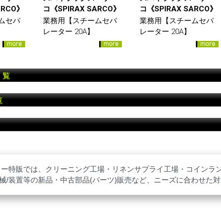
ARCO》
コ《SPIRAX SARCO》
コ《SPIRAX SARCO》
ムセパ
業務用【スチームセパ
業務用【スチームセパ
レーター 20A】
レーター 20A】
 覧
覧
ター特販では、クリーニング工場・リネンサプライ工場・コインラ
械/装置等の新品・中古部品(パーツ)販売など、ニーズに合わせた