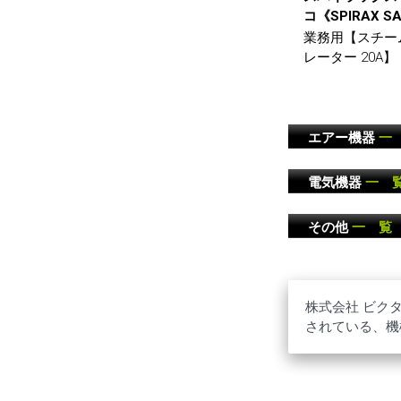
コ《SPIRAX S
業務用【スチー
レーター 20A】
エアー機器
一
電気機器
一 
その他
一 覧
株式会社 ビク
されている、機