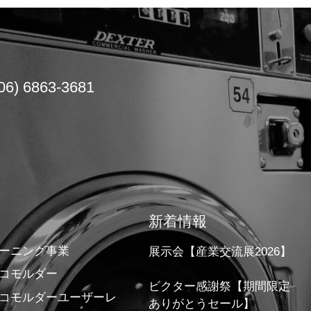
06) 6863-3681
新着情報
ーニング事業
展示会【産業交流展2026】
コモルダー
ビクター感謝祭【期間限定
コモルダーユーザーレ
ありがとうセール】