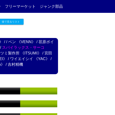
ー
フリーマーケット
ジャンク部品
後で見るリスト
》
/
/
ベン 《VENN》
/
荏原ボイ
/
スパイラックス・サーコ
ツミ製作所 《ITSUMI》
/
宮田
EI》
/
ワイエイシイ 《YAC》
/
o》
/
吉村精機