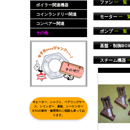
ファン
一 覧
ボイラー関連機器
コインランドリー関連
モーター
一 
コンベアー関連
ポンプ
一 覧
その他
基盤・制御BO
スチーム機器
※ヒーター、シャフト、ベアリングケー
ス、シリンダー、基板、シーケンサー
ETCの単作・修理等のご相談も承ってお
ります。