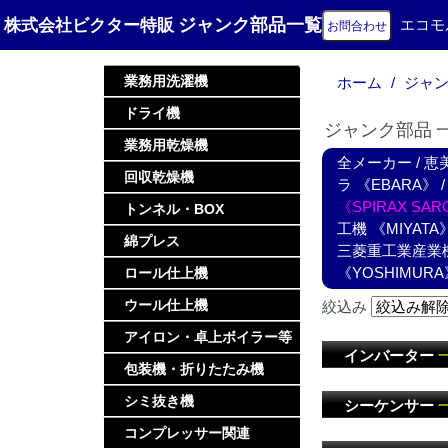
ジャンク部品一覧
株式会社ビクター特販
エコモ
お問合わせ
業務用洗濯機
ホーム
ジャ
ドライ機
ジャンク部品 一
業務用乾燥機
全メーカー
/
恵美
回収乾燥機
ラ 《EBARA》
《SPIRAX SA
トンネル・BOX
工機 《MIYATA
綿プレス
三菱重工業産業機器 
《YOSHIMURA
ロール仕上機
ウール仕上機
絞込み
アイロン・卓上ボイラー等
インバーター
包装機・折りたたみ機
シミ抜き機
シーケンサー
コンプレッサー関連