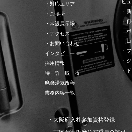
ビュ
・対応エリア
・新
・ご挨拶
・再
・常設展示場
・ボ
・アクセス
・コ
・お問い合わせ
・フ
インタビュー
・ジ
採用情報
・ド
特 許 取 得
廃棄湯気改善
業務内容一覧
・大阪府入札参加資格登録