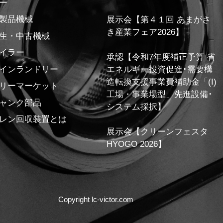
ー
製品機械
展示会【第４１回 あまがさ
き産業フェア2026】
生・中古機械
イラー
承認【令和7年度補正予算 省
インランドリー
エネルギー投資促進･需要構
造転換支援事業費補助金「(I)
リーマーケット
工場・事業場型」先進設備･
ャンク部品
システム採択】
レン回収装置とは
展示会【クリーンフェスタ
HYOGO 2026】
Copyright lc-victor.com