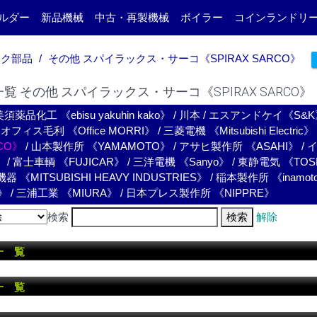
ルダー
新品機械
中古・再製機械
ボイラー
コインランドリ
ンク部品
その他 スパイラックス・サーコ《SPIRAX SARCO》
覧 その他 スパイラックス・サーコ《SPIRAX SARCO》
須薬品化工 《ebisu yakuhin kako》
/
川本
/
エスアンドケイ《S&K
/
オフィス毛利 《Office MORRI》
/
三菱電機 《Mitsubishi Electric》
RCO》
/
山本製作所 《YAMAMOTO》
/
アサヒ製作所 《ASAHI》
/
イ
》
/
富士車輌 《FUJICAR》
/
三洋電機 《Sanyo》
/
東静電気 《TOS
《MITSUBISHI HEAVY INDUSTRIES》
/
稲本製作所 《inamot
》
/
三浦工業 《MIURA》
/
日本プレス製作所 《NIPPRE》
検索
検索
解除
一 覧
一 覧