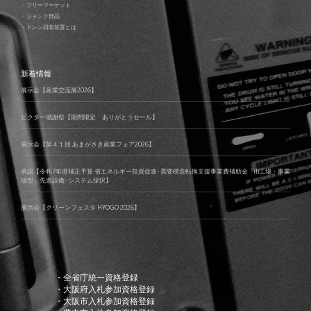
・フリーマーケット
・ジャンク部品
・ドレン回収装置とは
新着情報
展示会【産業交流展2026】
ビクター感謝祭【期間限定 ありがとうセール】
展示会【第４１回 あまがさき産業フェア2026】
承認【令和7年度補正予算 省エネルギー投資促進･需要構造転換支援事業費補助金「(I)工場・事業
場型」先進設備･システム採択】
展示会【クリーンフェスタ HYOGO 2026】
・全省庁統一資格登録
・大阪府入札参加資格登録
・大阪市入札参加資格登録