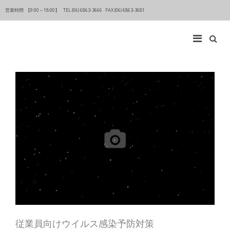
従
営業時間 【9:00～18:00】
TEL (06) 6863-3666 FAX (06) 6863-3681
業
員
向
け
Main
Search
ウ
for:
Navigation
イ
ル
ス
感
染
予
防
対
策
従業員向けウイルス感染予防対策