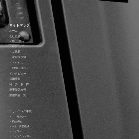
サイトマップ
ホーム
会社概要
・弊社ご案内
・対応エリア
・ご挨拶
・常設展示場
・アクセス
・お問い合わせ
インタビュー
採用情報
特 許 取 得
廃棄湯気改善
業務内容一覧
クリーニング事業
・エコモルダー
・新品機械
・中古・再製機械
・ボイラー
・コインランドリー