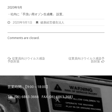
2020年9月
・社内に「手洗い用オゾン生成機」 設置。
2020
2020年9月1日
健康経営優良法人
年
9
月
1
Comments are closed.
日
Previous
従業員向けウイルス感染
従業員向けウイルス感染予
Post
Post
Next
予防対策
防対策
:
Post
navigation
:
営業時間 【9:00～18:00】
TEL (06) 6863-3666 FAX (06) 6863-3681