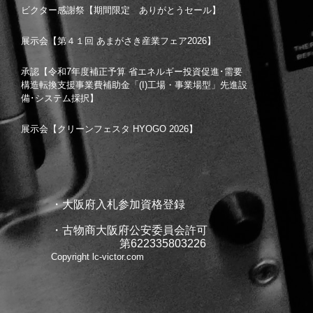
ビクター感謝祭【期間限定 ありがとうセール】
展示会【第４１回 あまがさき産業フェア2026】
承認【令和7年度補正予算 省エネルギー投資促進･需要
構造転換支援事業費補助金「(I)工場・事業場型」先進設
備･システム採択】
展示会【クリーンフェスタ HYOGO 2026】
・大阪府入札参加資格登録
・古物商大阪府公安委員会許可
第622335803226
Copyright lc-victor.com