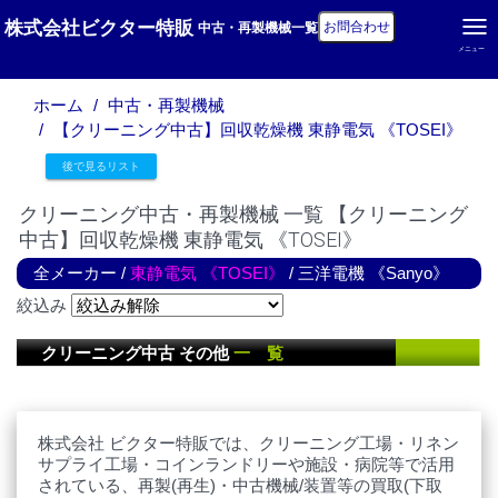
株式会社ビクター特販
お問合わせ
中古・再製機械一覧
メニュー
ホーム
中古・再製機械
【クリーニング中古】回収乾燥機 東静電気 《TOSEI》
後で見るリスト
クリーニング中古・再製機械 一覧 【クリーニング
中古】回収乾燥機 東静電気 《TOSEI》
全メーカー
/
東静電気 《TOSEI》
/
三洋電機 《Sanyo》
絞込み
クリーニング中古 その他
一 覧
株式会社 ビクター特販では、クリーニング工場・リネン
サプライ工場・コインランドリーや施設・病院等で活用
されている、再製(再生)・中古機械/装置等の買取(下取