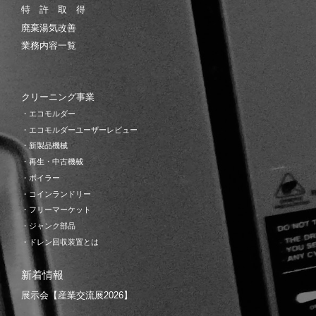
特 許 取 得
廃棄湯気改善
業務内容一覧
クリーニング事業
・エコモルダー
・エコモルダーユーザーレビュー
・新製品機械
・再生・中古機械
・ボイラー
・コインランドリー
・フリーマーケット
・ジャンク部品
・ドレン回収装置とは
新着情報
展示会【産業交流展2026】