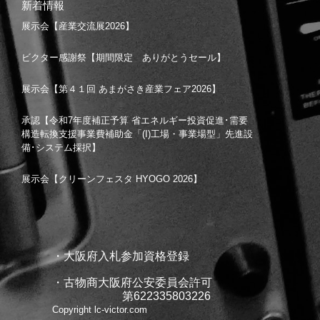
新着情報
展示会【産業交流展2026】
ビクター感謝祭【期間限定 ありがとうセール】
展示会【第４１回 あまがさき産業フェア2026】
承認【令和7年度補正予算 省エネルギー投資促進･需要
構造転換支援事業費補助金「(I)工場・事業場型」先進設
備･システム採択】
展示会【クリーンフェスタ HYOGO 2026】
・大阪府入札参加資格登録
・古物商大阪府公安委員会許可
第622335803226
Copyright lc-victor.com