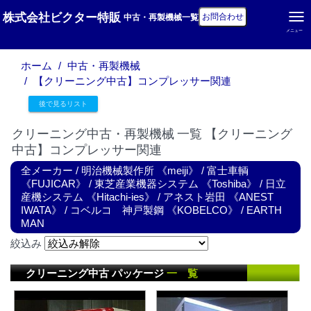
株式会社ビクター特販
お問合わせ
中古・再製機械一覧
メニュー
ホーム
中古・再製機械
【クリーニング中古】コンプレッサー関連
後で見るリスト
クリーニング中古・再製機械 一覧 【クリーニング
中古】コンプレッサー関連
全メーカー
/
明治機械製作所 《meiji》
/
富士車輌
《FUJICAR》
/
東芝産業機器システム 《Toshiba》
/
日立
産機システム 《Hitachi-ies》
/
アネスト岩田 《ANEST
IWATA》
/
コベルコ 神戸製鋼 《KOBELCO》
/
EARTH
MAN
絞込み
クリーニング中古 パッケージ
一 覧