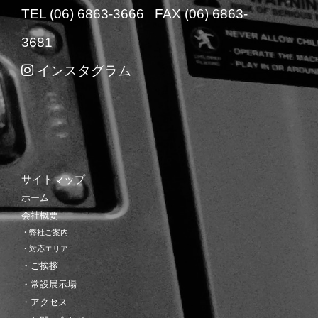
TEL (06) 6863-3666 FAX (06) 6863-
3681
インスタグラム
サイトマップ
ホーム
会社概要
・弊社ご案内
・対応エリア
・ご挨拶
・常設展示場
・アクセス