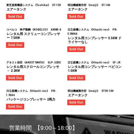
東芝産業機器システム 《Toshiba》
ST-150
明治機械製作所 《meiji》
ST-160
エアータンク
エアータンク
Sold Out
Sold Out
コベルコ 神戸製鋼 《KOBELCO》
AM8B-6
日立産機システム 《Hitachi-ies》
PB-
レンタル用 スクリューコンプレッサ
5.5MN6
ー 7.5KW
レンタル用コンプレッサー 5.5KW ド
ライヤーなし
Sold Out
Sold Out
アネスト岩田 《ANEST IWATA》
SLP-22BD
日立産機システム 《Hitachi-ies》
SF-JR
レンタル用スクロールコンプレッサ
レンタル用コンプレッサー ベビコン
－ 2.2KW
1.5KW
Sold Out
Sold Out
日立産機システム 《Hitachi-ies》
PB-
明治機械製作所 《meiji》
ST39-100
エアータンク
1.5EA6
パッケージコンプレッサー 2馬力
Sold Out
Sold Out
営業時間 【9:00～18:00】