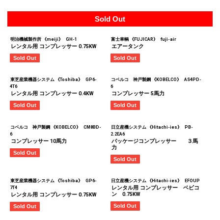
Sold Out
明治機械製作所 《meiji》
GH-1
富士車輌 《FUJICAR》
fuji-air
レンタル用 コンプレッサー 0.75KW
エアータンク
Sold Out
Sold Out
東芝産業機器システム 《Toshiba》
GP6-
コベルコ 神戸製鋼 《KOBELCO》
AS4PD-
4T6
6
レンタル用 コンプレッサー 0.4KW
コンプレッサー 5馬力
Sold Out
Sold Out
コベルコ 神戸製鋼 《KOBELCO》
CM8BD-
日立産機システム 《Hitachi-ies》
PB-
6
2.2EA6
コンプレッサー 10馬力
パッケージコンプレッサー ３馬
力
Sold Out
Sold Out
東芝産業機器システム 《Toshiba》
GP6-
日立産機システム 《Hitachi-ies》
EFOUP
レンタル用 コンプレッサー ベビコ
7T4
ン 0.75KW
レンタル用 コンプレッサー 0.75KW
Sold Out
Sold Out