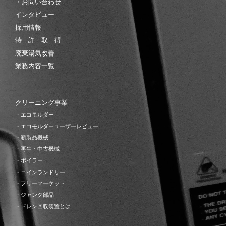
・お問い合わせ
インタビュー
採用情報
特 許 取 得
廃棄湯気改善
業務内容一覧
クリーニング事業
・エコモルダー
・エコモルダーユーザーレビュー
・新製品機械
・再生・中古機械
・ボイラー
・コインランドリー
・フリーマーケット
・ジャンク部品
・ドレン回収装置とは