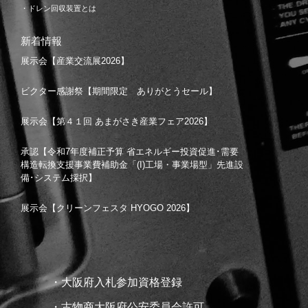
・ドレン回収装置とは
新着情報
展示会【産業交流展2026】
ビクター感謝祭【期間限定 ありがとうセール】
展示会【第４１回 あまがさき産業フェア2026】
承認【令和7年度補正予算 省エネルギー投資促進･需要
構造転換支援事業費補助金「(I)工場・事業場型」先進設
備･システム採択】
展示会【クリーンフェスタ HYOGO 2026】
・大阪府入札参加資格登録
・古物商大阪府公安委員会許可