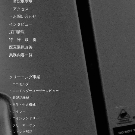
・常設展示場
・アクセス
・お問い合わせ
インタビュー
採用情報
特 許 取 得
廃棄湯気改善
業務内容一覧
クリーニング事業
・エコモルダー
・エコモルダーユーザーレビュー
・新製品機械
・再生・中古機械
・ボイラー
・コインランドリー
・フリーマーケット
・ジャンク部品