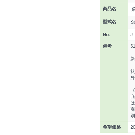
商品名
業
型式名
S
No.
J-
備考
61
新
状
外
《
商
は
商
別
希望価格
2