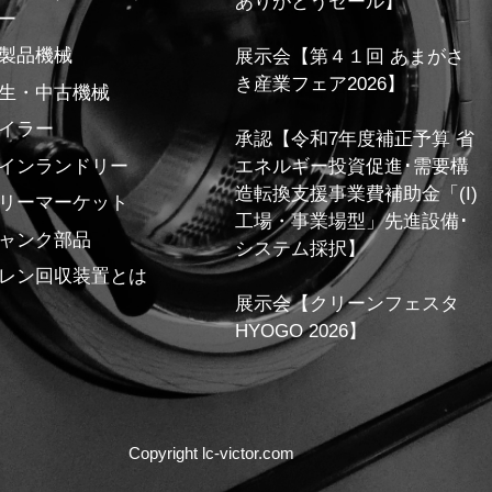
ありがとうセール】
ー
製品機械
展示会【第４１回 あまがさ
き産業フェア2026】
生・中古機械
イラー
承認【令和7年度補正予算 省
インランドリー
エネルギー投資促進･需要構
造転換支援事業費補助金「(I)
リーマーケット
工場・事業場型」先進設備･
ャンク部品
システム採択】
レン回収装置とは
展示会【クリーンフェスタ
HYOGO 2026】
Copyright lc-victor.com