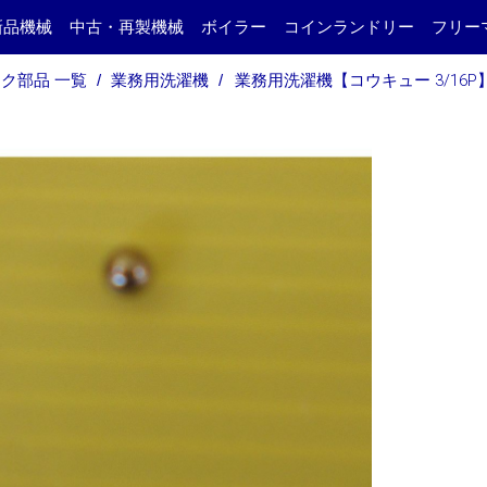
新品機械
中古・再製機械
ボイラー
コインランドリー
フリー
ク部品 一覧
業務用洗濯機
業務用洗濯機【コウキュー 3/16P】 