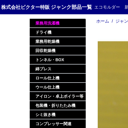
ジャンク部品一覧
株式会社ビクター特販
エコモルダー
ホーム
ジャン
業務用洗濯機
ドライ機
業務用乾燥機
回収乾燥機
トンネル・BOX
綿プレス
ロール仕上機
ウール仕上機
アイロン・卓上ボイラー等
包装機・折りたたみ機
シミ抜き機
コンプレッサー関連