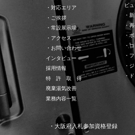
ビュ
・対応エリア
・新
・ご挨拶
・再
・常設展示場
・ボ
・アクセス
・コ
・お問い合わせ
・フ
インタビュー
・ジ
採用情報
・ド
特 許 取 得
廃棄湯気改善
業務内容一覧
・大阪府入札参加資格登録