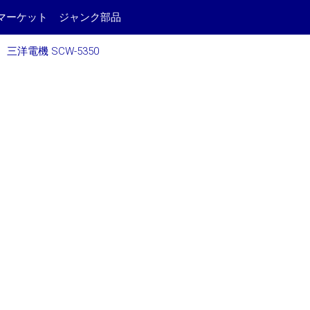
マーケット
ジャンク部品
三洋電機 SCW-5350