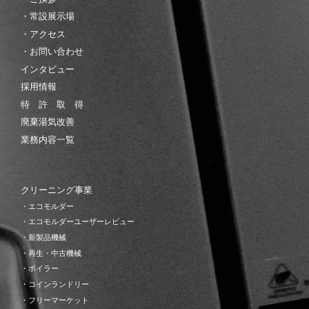
・常設展示場
・アクセス
・お問い合わせ
インタビュー
採用情報
特 許 取 得
廃棄湯気改善
業務内容一覧
クリーニング事業
・エコモルダー
・エコモルダーユーザーレビュー
・新製品機械
・再生・中古機械
・ボイラー
・コインランドリー
・フリーマーケット