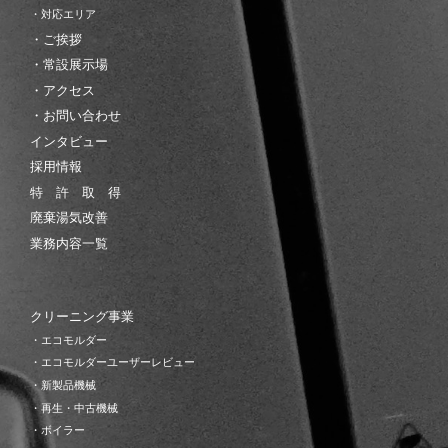
・対応エリア
・ご挨拶
・常設展示場
・アクセス
・お問い合わせ
インタビュー
採用情報
特 許 取 得
廃棄湯気改善
業務内容一覧
クリーニング事業
・エコモルダー
・エコモルダーユーザーレビュー
・新製品機械
・再生・中古機械
・ボイラー