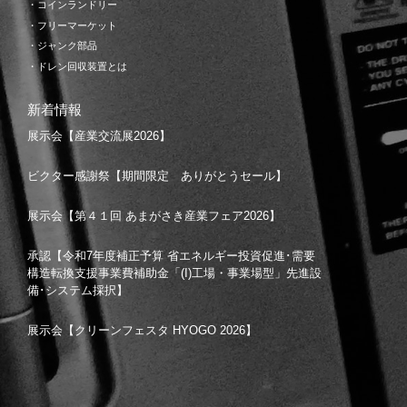
・コインランドリー
・フリーマーケット
・ジャンク部品
・ドレン回収装置とは
新着情報
展示会【産業交流展2026】
ビクター感謝祭【期間限定 ありがとうセール】
展示会【第４１回 あまがさき産業フェア2026】
承認【令和7年度補正予算 省エネルギー投資促進･需要
構造転換支援事業費補助金「(I)工場・事業場型」先進設
備･システム採択】
展示会【クリーンフェスタ HYOGO 2026】