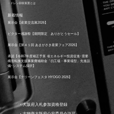
・ドレン回収装置とは
新着情報
展示会【産業交流展2026】
ビクター感謝祭【期間限定 ありがとうセール】
展示会【第４１回 あまがさき産業フェア2026】
承認【令和7年度補正予算 省エネルギー投資促進･需要
構造転換支援事業費補助金「(I)工場・事業場型」先進設
備･システム採択】
展示会【クリーンフェスタ HYOGO 2026】
・大阪府入札参加資格登録
・古物商大阪府公安委員会許可