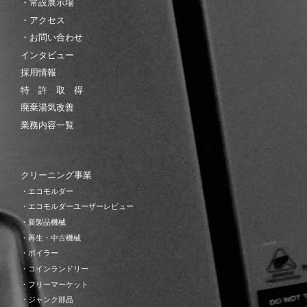
・常設展示場
・アクセス
・お問い合わせ
インタビュー
採用情報
特 許 取 得
廃棄湯気改善
業務内容一覧
クリーニング事業
・エコモルダー
・エコモルダーユーザーレビュー
・新製品機械
・再生・中古機械
・ボイラー
・コインランドリー
・フリーマーケット
・ジャンク部品