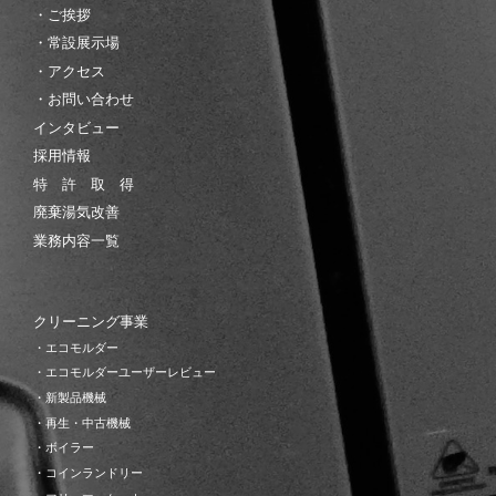
・ご挨拶
・常設展示場
・アクセス
・お問い合わせ
インタビュー
採用情報
特 許 取 得
廃棄湯気改善
業務内容一覧
クリーニング事業
・エコモルダー
・エコモルダーユーザーレビュー
・新製品機械
・再生・中古機械
・ボイラー
・コインランドリー