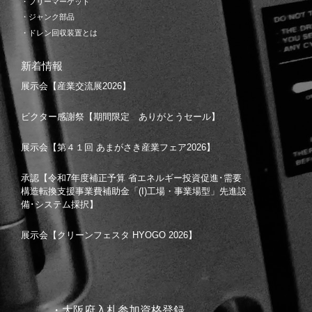
・フリーマーケット
・ジャンク部品
・ドレン回収装置とは
新着情報
展示会【産業交流展2026】
ビクター感謝祭【期間限定 ありがとうセール】
展示会【第４１回 あまがさき産業フェア2026】
承認【令和7年度補正予算 省エネルギー投資促進･需要
構造転換支援事業費補助金「(I)工場・事業場型」先進設
備･システム採択】
展示会【クリーンフェスタ HYOGO 2026】
・大阪府入札参加資格登録