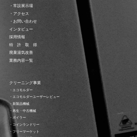
・常設展示場
・アクセス
・お問い合わせ
インタビュー
採用情報
特 許 取 得
廃棄湯気改善
業務内容一覧
クリーニング事業
・エコモルダー
・エコモルダーユーザーレビュー
・新製品機械
・再生・中古機械
・ボイラー
・コインランドリー
・フリーマーケット