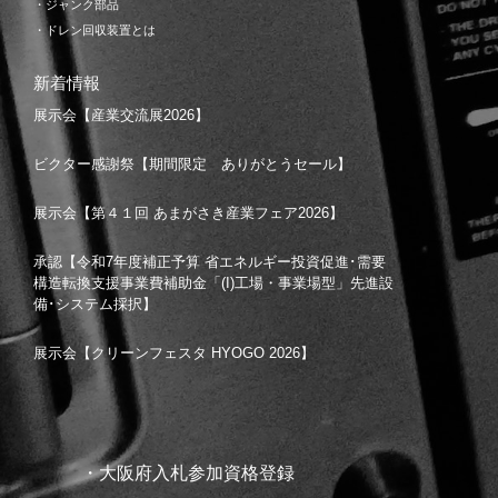
・ジャンク部品
・ドレン回収装置とは
新着情報
展示会【産業交流展2026】
ビクター感謝祭【期間限定 ありがとうセール】
展示会【第４１回 あまがさき産業フェア2026】
承認【令和7年度補正予算 省エネルギー投資促進･需要
構造転換支援事業費補助金「(I)工場・事業場型」先進設
備･システム採択】
展示会【クリーンフェスタ HYOGO 2026】
・大阪府入札参加資格登録