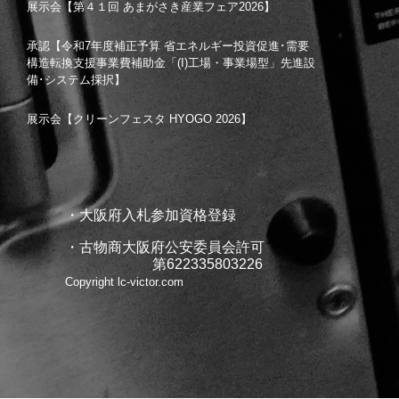
展示会【第４１回 あまがさき産業フェア2026】
承認【令和7年度補正予算 省エネルギー投資促進･需要
構造転換支援事業費補助金「(I)工場・事業場型」先進設
備･システム採択】
展示会【クリーンフェスタ HYOGO 2026】
・大阪府入札参加資格登録
・古物商大阪府公安委員会許可
第622335803226
Copyright lc-victor.com