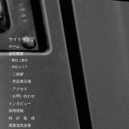
サイトマップ
ホーム
会社概要
・弊社ご案内
・対応エリア
・ご挨拶
・常設展示場
・アクセス
・お問い合わせ
インタビュー
採用情報
特 許 取 得
廃棄湯気改善