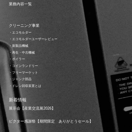
業務内容一覧
クリーニング事業
・エコモルダー
・エコモルダーユーザーレビュー
・新製品機械
・再生・中古機械
・ボイラー
・コインランドリー
・フリーマーケット
・ジャンク部品
・ドレン回収装置とは
新着情報
展示会【産業交流展2026】
ビクター感謝祭【期間限定 ありがとうセール】