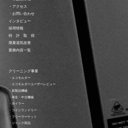
・アクセス
・お問い合わせ
インタビュー
採用情報
特 許 取 得
廃棄湯気改善
業務内容一覧
クリーニング事業
・エコモルダー
・エコモルダーユーザーレビュー
・新製品機械
・再生・中古機械
・ボイラー
・コインランドリー
・フリーマーケット
・ジャンク部品