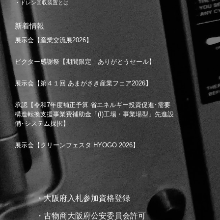
・ドレン回収装置とは
新着情報
展示会【産業交流展2026】
ビクター感謝祭【期間限定 ありがとうセール】
展示会【第４１回 あまがさき産業フェア2026】
承認【令和7年度補正予算 省エネルギー投資促進･需要
構造転換支援事業費補助金「(I)工場・事業場型」先進設
備･システム採択】
展示会【クリーンフェスタ HYOGO 2026】
・大阪府入札参加資格登録
・古物商大阪府公安委員会許可