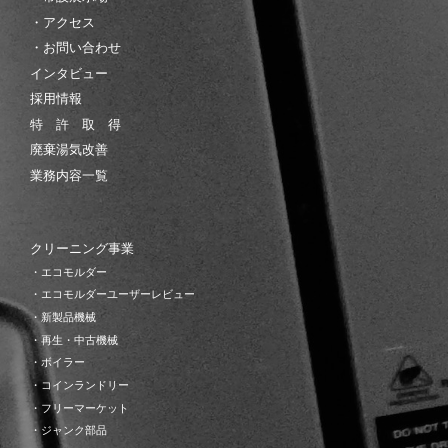
・アクセス
・お問い合わせ
インタビュー
採用情報
特 許 取 得
廃棄湯気改善
業務内容一覧
クリーニング事業
・エコモルダー
・エコモルダーユーザーレビュー
・新製品機械
・再生・中古機械
・ボイラー
・コインランドリー
・フリーマーケット
・ジャンク部品