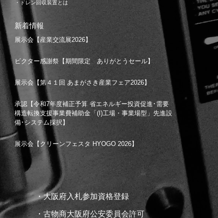
・ドレン回収装置とは
新着情報
展示会【産業交流展2026】
ビクター感謝祭【期間限定 ありがとうセール】
展示会【第４１回 あまがさき産業フェア2026】
承認【令和7年度補正予算 省エネルギー投資促進･需要
構造転換支援事業費補助金「(I)工場・事業場型」先進設
備･システム採択】
展示会【クリーンフェスタ HYOGO 2026】
・大阪府入札参加資格登録
・古物商大阪府公安委員会許可