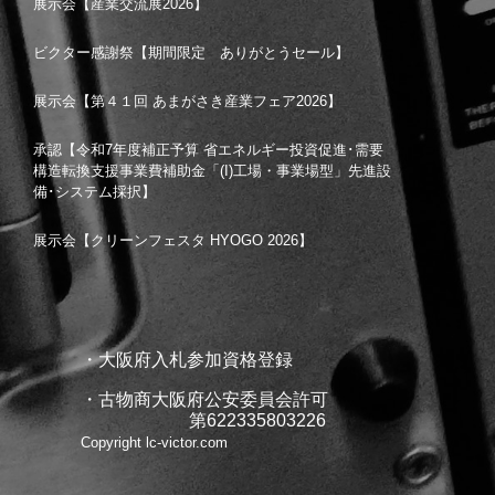
展示会【産業交流展2026】
ビクター感謝祭【期間限定 ありがとうセール】
展示会【第４１回 あまがさき産業フェア2026】
承認【令和7年度補正予算 省エネルギー投資促進･需要
構造転換支援事業費補助金「(I)工場・事業場型」先進設
備･システム採択】
展示会【クリーンフェスタ HYOGO 2026】
・大阪府入札参加資格登録
・古物商大阪府公安委員会許可
第622335803226
Copyright lc-victor.com