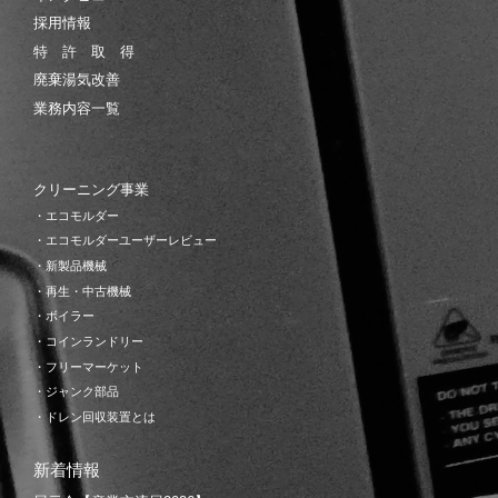
採用情報
特 許 取 得
廃棄湯気改善
業務内容一覧
クリーニング事業
・エコモルダー
・エコモルダーユーザーレビュー
・新製品機械
・再生・中古機械
・ボイラー
・コインランドリー
・フリーマーケット
・ジャンク部品
・ドレン回収装置とは
新着情報