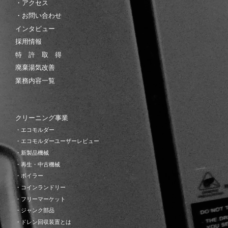
・アクセス
・お問い合わせ
インタビュー
採用情報
特 許 取 得
廃棄湯気改善
業務内容一覧
クリーニング事業
・エコモルダー
・エコモルダーユーザーレビュー
・新製品機械
・再生・中古機械
・ボイラー
・コインランドリー
・フリーマーケット
・ジャンク部品
・ドレン回収装置とは