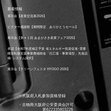
新着情報
展示会【産業交流展2026】
ビクター感謝祭【期間限定 ありがとうセール】
展示会【第４１回 あまがさき産業フェア2026】
承認【令和7年度補正予算 省エネルギー投資促進･需要
構造転換支援事業費補助金「(I)工場・事業場型」先進設
備･システム採択】
展示会【クリーンフェスタ HYOGO 2026】
・大阪府入札参加資格登録
・古物商大阪府公安委員会許可
第622335803226