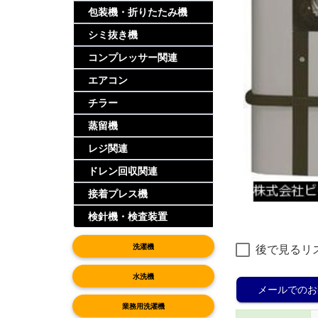
包装機・折りたたみ機
シミ抜き機
コンプレッサー関連
エアコン
チラー
蒸留機
レジ関連
ドレン回収関連
接着プレス機
検針機・検査装置
洗濯機
後で見るリ
水洗機
メールでのお
業務用洗濯機