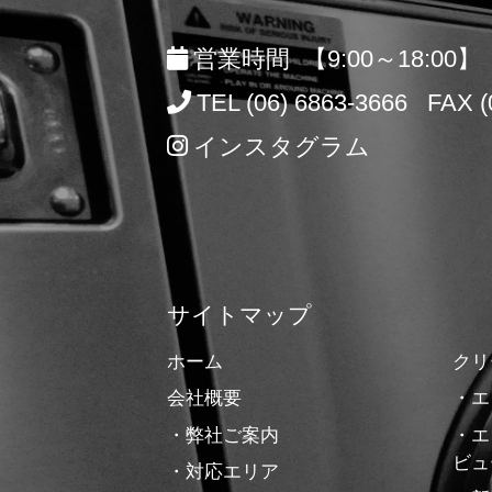
営業時間 【9:00～18:00】
TEL (06) 6863-3666 FAX (
インスタグラム
サイトマップ
ホーム
クリ
会社概要
・エ
・弊社ご案内
・エ
ビュ
・対応エリア