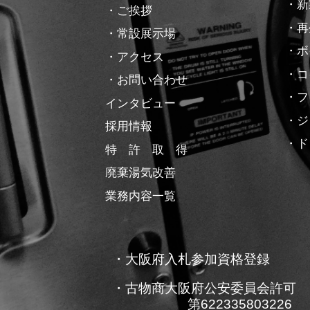
・新
・ご挨拶
・再
・常設展示場
・ボ
・アクセス
・コ
・お問い合わせ
・フ
インタビュー
・ジ
採用情報
・ド
特 許 取 得
廃棄湯気改善
業務内容一覧
・大阪府入札参加資格登録
・古物商大阪府公安委員会許可
第622335803226