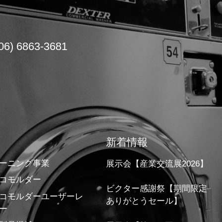
06) 6863-3681
新着情報
ーニング事業
展示会【産業交流展2026】
コモルダー
ビクター感謝祭【期間限定
コモルダーユーザーレ
ありがとうセール】
ー