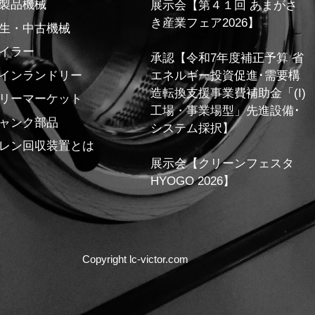
製品機械
展示会【第４１回 あまがさ
き産業フェア2026】
生・中古機械
イラー
承認【令和7年度補正予算 省
インランドリー
エネルギー投資促進･需要構
造転換支援事業費補助金「(I)
リーマーケット
工場・事業場型」先進設備･
ャンク部品
システム採択】
レン回収装置とは
展示会【クリーンフェスタ
HYOGO 2026】
Copyright lc-victor.com