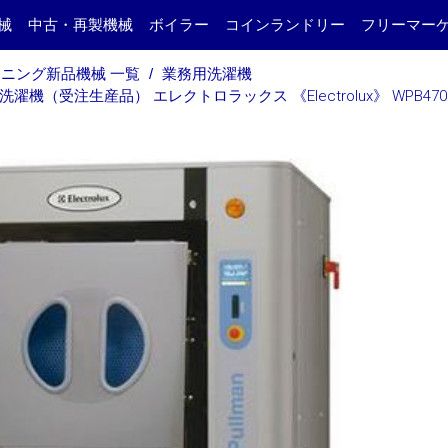
械
中古・再製機械
ボイラー
コインランドリー
フリーマー
ニング新品機械 一覧
業務用洗濯機
濯機（受注生産品） エレクトロラックス 《Electrolux》 WPB470