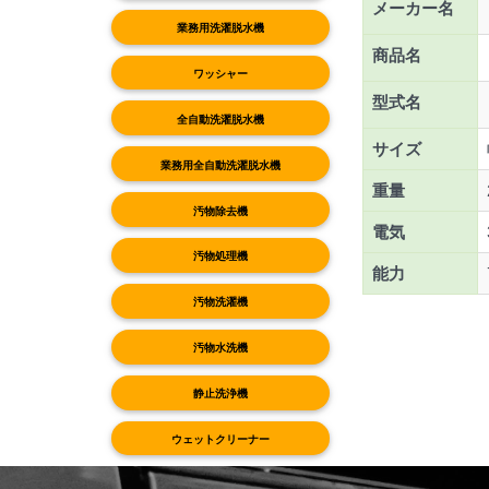
メーカー名
業務用洗濯脱水機
商品名
ワッシャー
型式名
全自動洗濯脱水機
サイズ
業務用全自動洗濯脱水機
重量
汚物除去機
電気
汚物処理機
能力
汚物洗濯機
汚物水洗機
静止洗浄機
ウェットクリーナー