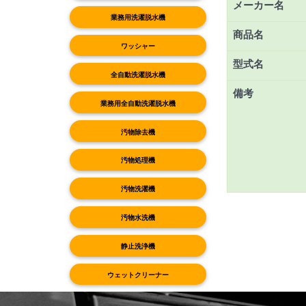
メーカー名
業務用洗濯脱水機
商品名
ワッシャー
型式名
全自動洗濯脱水機
備考
業務用全自動洗濯脱水機
汚物除去機
汚物処理機
汚物洗濯機
汚物水洗機
静止洗浄機
ウェットクリーナー