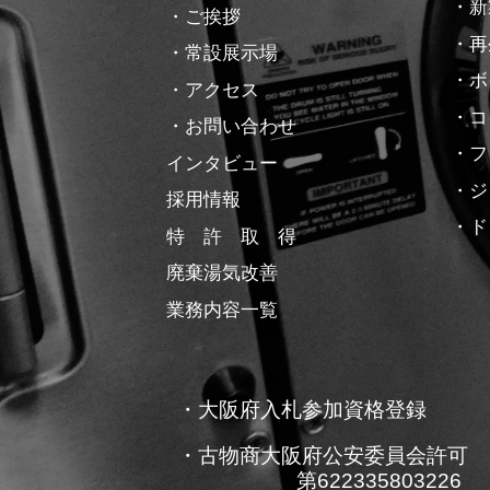
・新
・ご挨拶
・再
・常設展示場
・ボ
・アクセス
・コ
・お問い合わせ
・フ
インタビュー
・ジ
採用情報
・ド
特 許 取 得
廃棄湯気改善
業務内容一覧
・大阪府入札参加資格登録
・古物商大阪府公安委員会許可
第622335803226