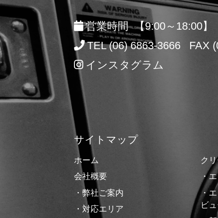
営業時間 【9:00～18:00】
TEL (06) 6863-3666 FAX (
インスタグラム
サイトマップ
ホーム
クリ
会社概要
・エ
・弊社ご案内
・エ
ビュ
・対応エリア