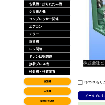
包装機・折りたたみ機
シミ抜き機
コンプレッサー関連
エアコン
チラー
蒸留機
レジ関連
ドレン回収関連
接着プレス機
検針機・検査装置
洗濯機
後で見るリ
水洗機
メールでのお
業務用洗濯機