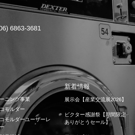
06) 6863-3681
新着情報
ーニング事業
展示会【産業交流展2026】
コモルダー
ビクター感謝祭【期間限定
コモルダーユーザーレ
ありがとうセール】
ー