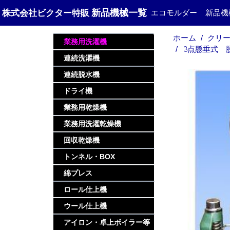
新品機械一覧
株式会社ビクター特販
エコモルダー
新品機
ホーム
クリー
業務用洗濯機
3点懸垂式 脱
連続洗濯機
連続脱水機
ドライ機
業務用乾燥機
業務用洗濯乾燥機
回収乾燥機
トンネル・BOX
綿プレス
ロール仕上機
ウール仕上機
アイロン・卓上ボイラー等