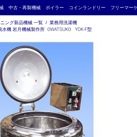
械
中古・再製機械
ボイラー
コインランドリー
フリーマー
ニング新品機械 一覧
業務用洗濯機
水機 岩月機械製作所《IWATSUKI》 YDK-F型