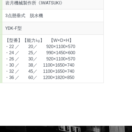
岩月機械製作所《IWATSUKI》
3点懸垂式 脱水機
YDK-F型
【型番】【能力㎏】 【W×D×H】
・22 ／ 20／ 920×1100×570
・24 ／ 25／ 990×1450×600
・26 ／ 30／ 920×1100×570
・30 ／ 38／ 1100×1650×740
・32 ／ 45／ 1100×1650×740
・36 ／ 60／ 1200×1820×850