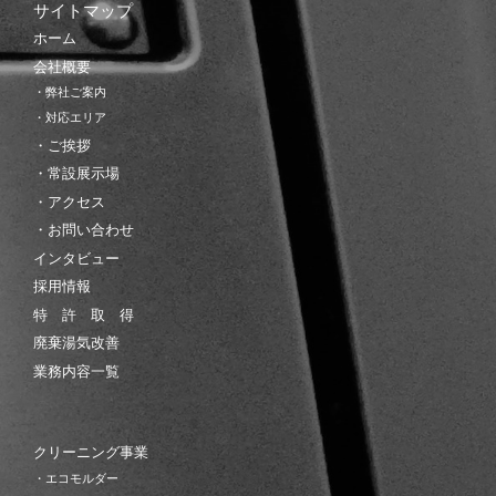
サイトマップ
ホーム
会社概要
・弊社ご案内
・対応エリア
・ご挨拶
・常設展示場
・アクセス
・お問い合わせ
インタビュー
採用情報
特 許 取 得
廃棄湯気改善
業務内容一覧
クリーニング事業
・エコモルダー