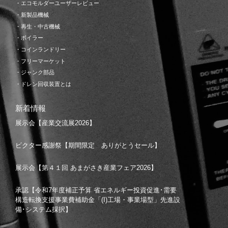
・エコモルダーユーザーレビュー
・新製品機械
・再生・中古機械
・ボイラー
・コインランドリー
・フリーマーケット
・ジャンク部品
・ドレン回収装置とは
新着情報
展示会【産業交流展2026】
ビクター感謝祭【期間限定 ありがとうセール】
展示会【第４１回 あまがさき産業フェア2026】
承認【令和7年度補正予算 省エネルギー投資促進･需要
構造転換支援事業費補助金「(I)工場・事業場型」先進設
備･システム採択】