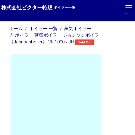
株式会社ビクター特販
ボイラー一覧
メニュー
ホーム
ボイラー 一覧
蒸気ボイラー
ボイラー 蒸気ボイラー ジョンソンボイラ
《Johnsonboller》 VR-1000N-JH
Sold Out