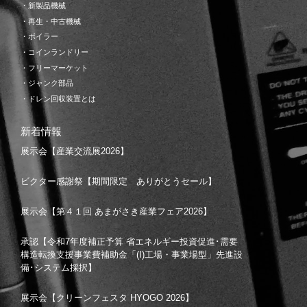
・新製品機械
・再生・中古機械
・ボイラー
・コインランドリー
・フリーマーケット
・ジャンク部品
・ドレン回収装置とは
新着情報
展示会【産業交流展2026】
ビクター感謝祭【期間限定 ありがとうセール】
展示会【第４１回 あまがさき産業フェア2026】
承認【令和7年度補正予算 省エネルギー投資促進･需要
構造転換支援事業費補助金「(I)工場・事業場型」先進設
備･システム採択】
展示会【クリーンフェスタ HYOGO 2026】