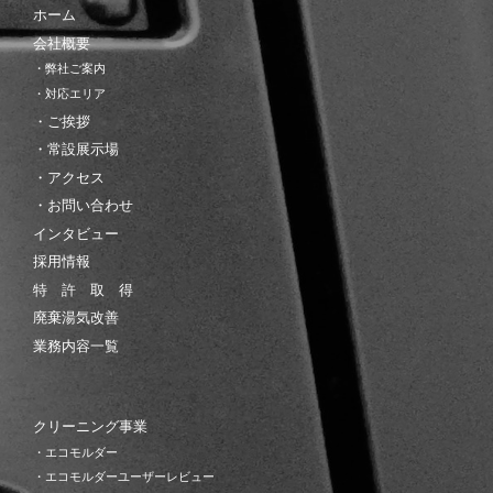
ホーム
会社概要
・弊社ご案内
・対応エリア
・ご挨拶
・常設展示場
・アクセス
・お問い合わせ
インタビュー
採用情報
特 許 取 得
廃棄湯気改善
業務内容一覧
クリーニング事業
・エコモルダー
・エコモルダーユーザーレビュー