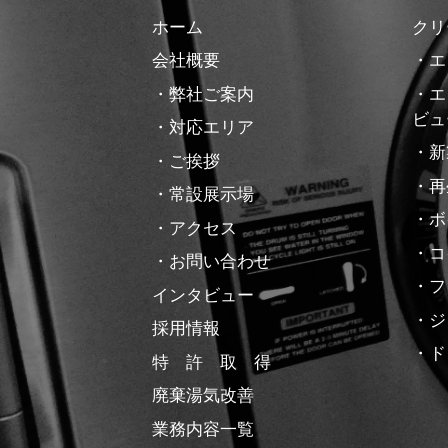
ホーム
クリ
会社概要
・エ
・弊社ご案内
・エ
ビュ
・対応エリア
・新
・ご挨拶
・再
・常設展示場
・ボ
・アクセス
・コ
・お問い合わせ
・フ
インタビュー
・ジ
採用情報
・ド
特 許 取 得
廃棄湯気改善
業務内容一覧