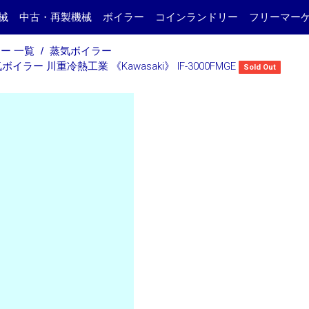
械
中古・再製機械
ボイラー
コインランドリー
フリーマー
ー 一覧
蒸気ボイラー
イラー 川重冷熱工業 《Kawasaki》 IF-3000FMGE
Sold Out