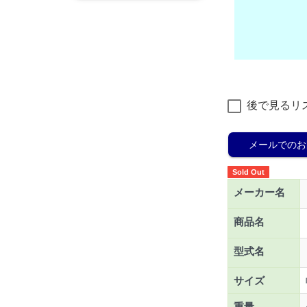
後で見るリ
メールでのお
Sold Out
メーカー名
商品名
型式名
サイズ
重量