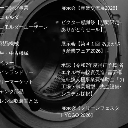
ーニング事業
展示会【産業交流展2026】
コモルダー
ビクター感謝祭【期間限定
コモルダーユーザーレ
ありがとうセール】
ー
製品機械
展示会【第４１回 あまがさ
き産業フェア2026】
生・中古機械
イラー
承認【令和7年度補正予算 省
インランドリー
エネルギー投資促進･需要構
造転換支援事業費補助金「(I)
リーマーケット
工場・事業場型」先進設備･
ャンク部品
システム採択】
レン回収装置とは
展示会【クリーンフェスタ
HYOGO 2026】