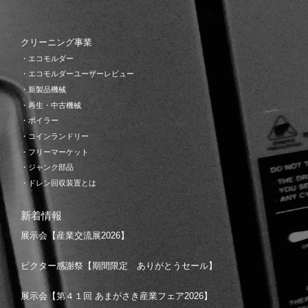
クリーニング事業
・エコモルダー
・エコモルダーユーザーレビュー
・新製品機械
・再生・中古機械
・ボイラー
・コインランドリー
・フリーマーケット
・ジャンク部品
・ドレン回収装置とは
新着情報
展示会【産業交流展2026】
ビクター感謝祭【期間限定 ありがとうセール】
展示会【第４１回 あまがさき産業フェア2026】