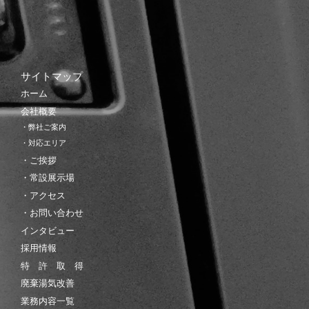
サイトマップ
ホーム
会社概要
・弊社ご案内
・対応エリア
・ご挨拶
・常設展示場
・アクセス
・お問い合わせ
インタビュー
採用情報
特 許 取 得
廃棄湯気改善
業務内容一覧