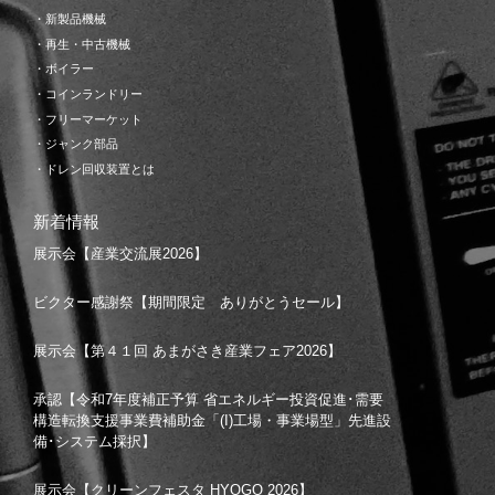
・新製品機械
・再生・中古機械
・ボイラー
・コインランドリー
・フリーマーケット
・ジャンク部品
・ドレン回収装置とは
新着情報
展示会【産業交流展2026】
ビクター感謝祭【期間限定 ありがとうセール】
展示会【第４１回 あまがさき産業フェア2026】
承認【令和7年度補正予算 省エネルギー投資促進･需要
構造転換支援事業費補助金「(I)工場・事業場型」先進設
備･システム採択】
展示会【クリーンフェスタ HYOGO 2026】