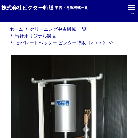
株式会社ビクター特販
中古・再製機械一覧
メニュー
ホーム
クリーニング中古機械 一覧
当社オリジナル製品
セパレートヘッター ビクター特販《Victor》 VSH