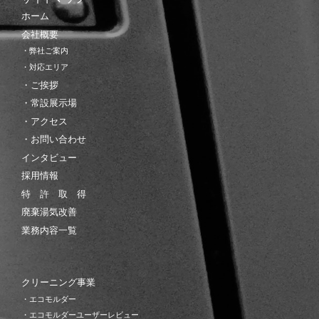
ホーム
会社概要
・弊社ご案内
・対応エリア
・ご挨拶
・常設展示場
・アクセス
・お問い合わせ
インタビュー
採用情報
特 許 取 得
廃棄湯気改善
業務内容一覧
クリーニング事業
・エコモルダー
・エコモルダーユーザーレビュー