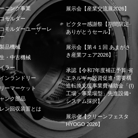
ーニング事業
展示会【産業交流展2026】
コモルダー
ビクター感謝祭【期間限定
コモルダーユーザーレ
ありがとうセール】
ー
製品機械
展示会【第４１回 あまがさ
き産業フェア2026】
生・中古機械
イラー
承認【令和7年度補正予算 省
インランドリー
エネルギー投資促進･需要構
造転換支援事業費補助金「(I)
リーマーケット
工場・事業場型」先進設備･
ャンク部品
システム採択】
レン回収装置とは
展示会【クリーンフェスタ
HYOGO 2026】