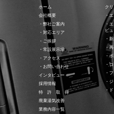
ホーム
クリ
会社概要
・エ
・弊社ご案内
・エ
ビュ
・対応エリア
・新
・ご挨拶
・再
・常設展示場
・ボ
・アクセス
・コ
・お問い合わせ
・フ
インタビュー
・ジ
採用情報
・ド
特 許 取 得
廃棄湯気改善
業務内容一覧