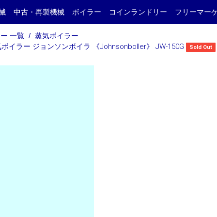
械
中古・再製機械
ボイラー
コインランドリー
フリーマー
ー 一覧
蒸気ボイラー
イラー ジョンソンボイラ 《Johnsonboller》 JW-150G
Sold Out