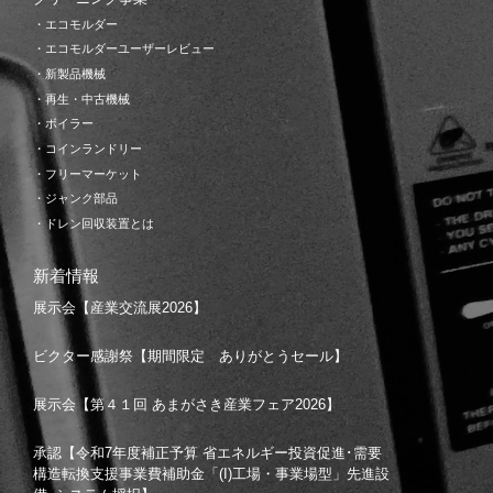
・エコモルダー
・エコモルダーユーザーレビュー
・新製品機械
・再生・中古機械
・ボイラー
・コインランドリー
・フリーマーケット
・ジャンク部品
・ドレン回収装置とは
新着情報
展示会【産業交流展2026】
ビクター感謝祭【期間限定 ありがとうセール】
展示会【第４１回 あまがさき産業フェア2026】
承認【令和7年度補正予算 省エネルギー投資促進･需要
構造転換支援事業費補助金「(I)工場・事業場型」先進設