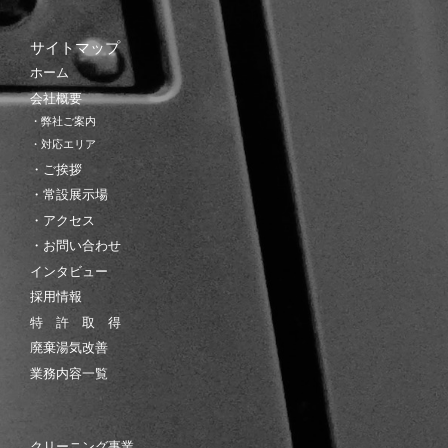
サイトマップ
ホーム
会社概要
・弊社ご案内
・対応エリア
・ご挨拶
・常設展示場
・アクセス
・お問い合わせ
インタビュー
採用情報
特 許 取 得
廃棄湯気改善
業務内容一覧
クリーニング事業