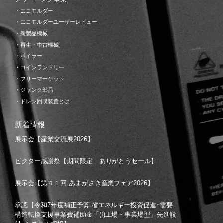
・エコモルダー
・エコモルダーユーザーレビュー
・新製品機械
・再生・中古機械
・ボイラー
・コインランドリー
・フリーマーケット
・ジャンク部品
・ドレン回収装置とは
新着情報
展示会【産業交流展2026】
ビクター感謝祭【期間限定 ありがとうセール】
展示会【第４１回 あまがさき産業フェア2026】
承認【令和7年度補正予算 省エネルギー投資促進･需要
構造転換支援事業費補助金「(I)工場・事業場型」先進設