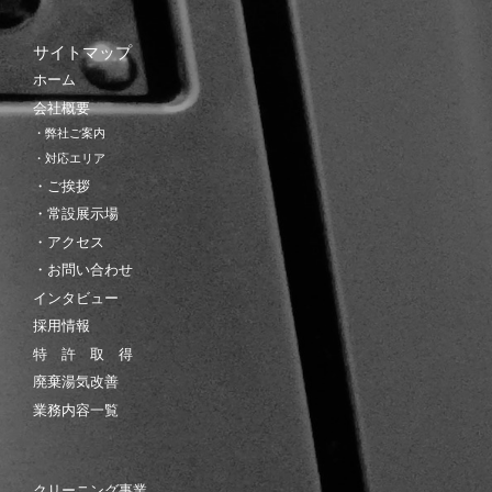
サイトマップ
ホーム
会社概要
・弊社ご案内
・対応エリア
・ご挨拶
・常設展示場
・アクセス
・お問い合わせ
インタビュー
採用情報
特 許 取 得
廃棄湯気改善
業務内容一覧
クリーニング事業